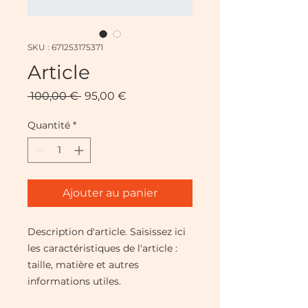
SKU : 671253175371
Article
Prix
Prix
 100,00 € 
95,00 €
original
promotionnel
Quantité
*
Ajouter au panier
Description d'article. Saisissez ici 
les caractéristiques de l'article : 
taille, matière et autres 
informations utiles.